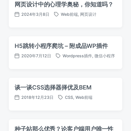
网页设计中的心理学奥秘，你知道吗？
2024年3月8日
Web前端
,
网页设计
标
发
签
布
日
期
H5跳转小程序爬坑 – 附成品WP插件
2020年7月12日
Wordpress插件
,
微信小程序
标
发
签
布
日
期
谈一谈CSS选择器择优及BEM
2018年12月23日
CSS
,
Web前端
标
发
签
布
日
期
种子站那么优秀？论客户端用户唯一性