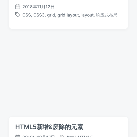
2018年11月12日
发
CSS
,
CSS3
,
grid
,
grid layout
,
layout
,
响应式布局
布
标
日
签
期
HTML5新增&废除的元素