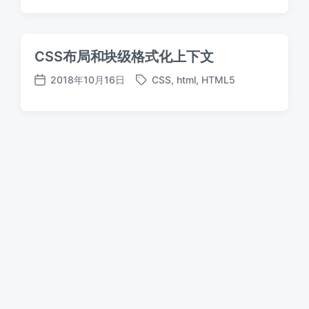
签
布
日
期
CSS布局和块级格式化上下文
2018年10月16日
CSS
,
html
,
HTML5
标
发
签
布
日
期