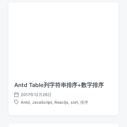
Antd Table列字符串排序+数字排序
2017年12月26日
发
Antd
,
JavaScript
,
Reactjs
,
sort
,
排序
布
标
日
签
期