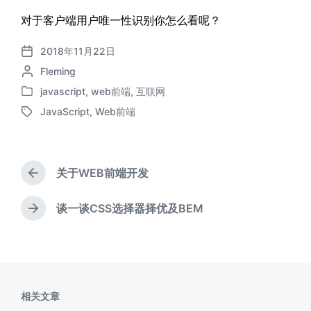
对于客户端用户唯一性识别你怎么看呢？
2018年11月22日
发
作
Fleming
布
者
日
javascript
,
web前端
,
互联网
发
期
JavaScript
,
Web前端
布
标
于
签
关于WEB前端开发
上
篇
文
谈一谈CSS选择器择优及BEM
下
章
篇
：
文
章
：
相关文章