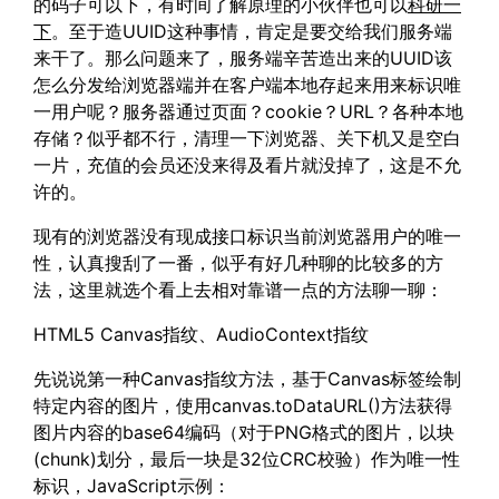
的码子可以下，有时间了解原理的小伙伴也可以
科研一
下
。至于造UUID这种事情，肯定是要交给我们服务端
来干了。那么问题来了，服务端辛苦造出来的UUID该
怎么分发给浏览器端并在客户端本地存起来用来标识唯
一用户呢？服务器通过页面？cookie？URL？各种本地
存储？似乎都不行，清理一下浏览器、关下机又是空白
一片，充值的会员还没来得及看片就没掉了，这是不允
许的。
现有的浏览器没有现成接口标识当前浏览器用户的唯一
性，认真搜刮了一番，似乎有好几种聊的比较多的方
法，这里就选个看上去相对靠谱一点的方法聊一聊：
HTML5 Canvas指纹、AudioContext指纹
先说说第一种Canvas指纹方法，基于Canvas标签绘制
特定内容的图片，使用canvas.toDataURL()方法获得
图片内容的base64编码（对于PNG格式的图片，以块
(chunk)划分，最后一块是32位CRC校验）作为唯一性
标识，JavaScript示例：