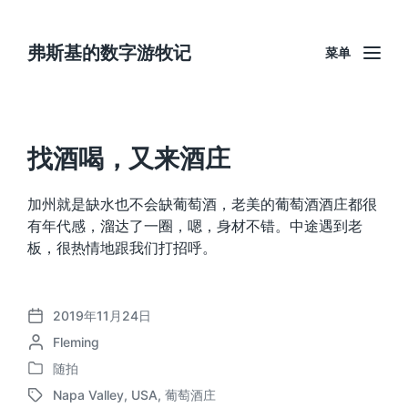
弗斯基的数字游牧记
菜单
找酒喝，又来酒庄
加州就是缺水也不会缺葡萄酒，老美的葡萄酒酒庄都很
有年代感，溜达了一圈，嗯，身材不错。中途遇到老
板，很热情地跟我们打招呼。
2019年11月24日
发
作
Fleming
布
者
日
随拍
发
期
Napa Valley
,
USA
,
葡萄酒庄
布
标