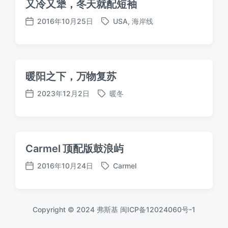
又冷又犟，冬天就配短袖
2016年10月25日
USA
,
海岸线
标
发
签
布
日
期
暖阳之下，万物复苏
2023年12月2日
暖冬
标
发
签
布
日
期
Carmel 顶配版鼓浪屿
2016年10月24日
Carmel
标
发
签
布
日
期
Copyright © 2024 弗斯基
闽ICP备12024060号-1