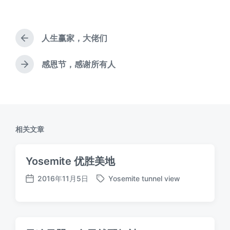
于
签
人生赢家，大佬们
上
篇
文
感恩节，感谢所有人
下
章
篇
：
文
章
：
相关文章
Yosemite 优胜美地
2016年11月5日
Yosemite tunnel view
标
发
签
布
日
期