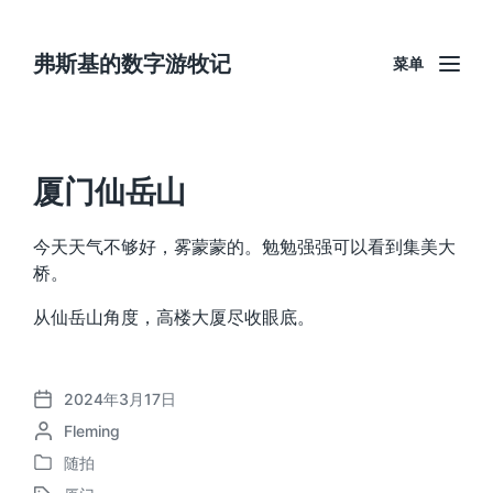
弗斯基的数字游牧记
菜单
厦门仙岳山
今天天气不够好，雾蒙蒙的。勉勉强强可以看到集美大
桥。
从仙岳山角度，高楼大厦尽收眼底。
2024年3月17日
发
作
Fleming
布
者
日
随拍
发
期