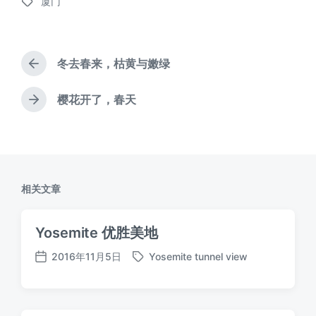
厦门
布
标
于
签
冬去春来，枯黄与嫩绿
上
篇
文
樱花开了，春天
下
章
篇
：
文
章
：
相关文章
Yosemite 优胜美地
2016年11月5日
Yosemite tunnel view
标
发
签
布
日
期