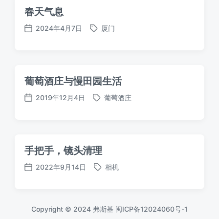
春天气息
2024年4月7日
厦门
标
发
签
布
日
期
葡萄酒庄与慢田园生活
2019年12月4日
葡萄酒庄
标
发
签
布
日
期
手把手，镜头清理
2022年9月14日
相机
标
发
签
布
日
期
Copyright © 2024 弗斯基
闽ICP备12024060号-1