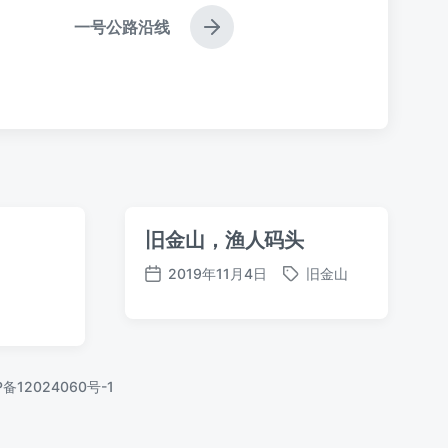
一号公路沿线
下
篇
文
章
：
旧金山，渔人码头
2019年11月4日
旧金山
标
发
签
布
日
期
P备12024060号-1