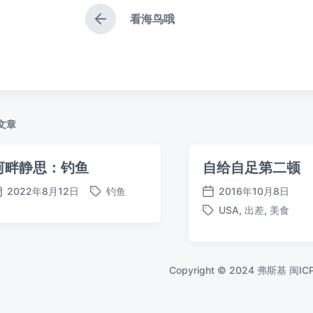
看海鸟哦
上
篇
文
章
：
文章
河畔静思：钓鱼
自给自足第二顿
2022年8月12日
钓鱼
2016年10月8日
标
发
发
USA
,
出差
,
美食
签
布
布
标
日
日
签
期
期
Copyright © 2024 弗斯基
闽IC