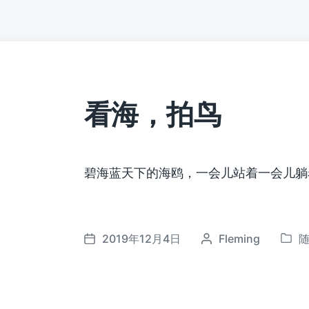
看海，拍鸟
碧海蓝天下的海鸥，一会儿站着一会儿躺
2019年12月4日
作
Fleming
发
发
者
布
布
于
日
期