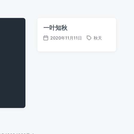
一叶知秋
2020年11月11日
秋天
标
发
签
布
日
期