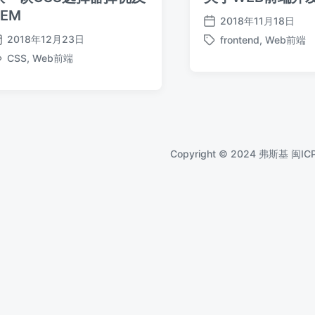
BEM
2018年11月18日
发
2018年12月23日
frontend
,
Web前端
布
发
标
日
CSS
,
Web前端
布
签
标
期
日
签
期
Copyright © 2024 弗斯基
闽IC