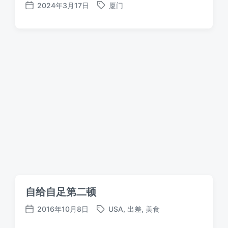
2024年3月17日
厦门
标
发
签
布
日
期
自给自足第二顿
2016年10月8日
USA
,
出差
,
美食
标
发
签
布