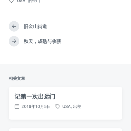
USA
,
旧金山
布
标
于
签
旧金山街道
上
篇
文
秋天，成熟与收获
下
章
篇
：
文
章
：
相关文章
记第一次出远门
2016年10月5日
USA
,
出差
标
发
签
布
日
期