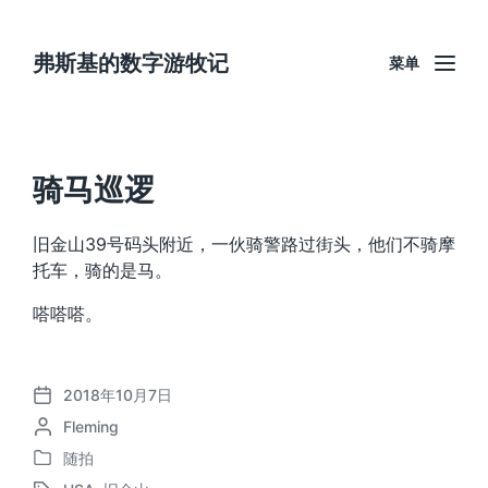
弗斯基的数字游牧记
菜单
骑马巡逻
旧金山39号码头附近，一伙骑警路过街头，他们不骑摩
托车，骑的是马。
嗒嗒嗒。
2018年10月7日
发
作
Fleming
布
者
日
随拍
发
期