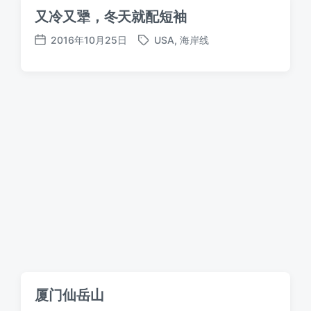
又冷又犟，冬天就配短袖
2016年10月25日
USA
,
海岸线
标
发
签
布
日
期
厦门仙岳山